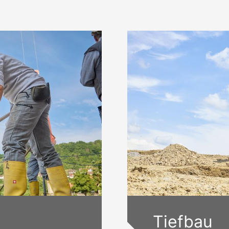
hbetrieb in Sachen
Kanalbau, Wegebau
Tiefbau