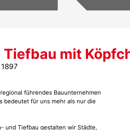
e Ihr Privat- oder
SCHWARZ Bau ersc
rfen.
Art. Unser moderne
dabei, jeden Auftr
umzusetzen.
Tiefbau mit Köpfc
 1897
ls regional führendes Bauunternehmen
s bedeutet für uns mehr als nur die
 und Tiefbau gestalten wir Städte,