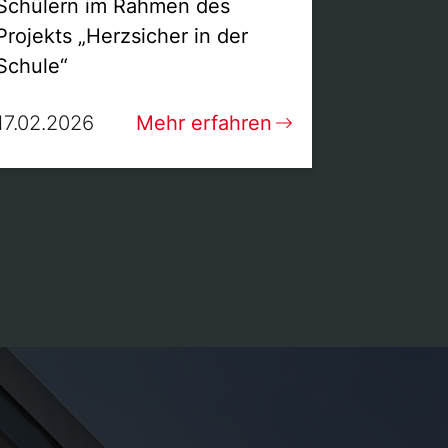
Schülern im Rahmen des
Projekts „Herzsicher in der
Schule“
17.02.2026
Mehr erfahren